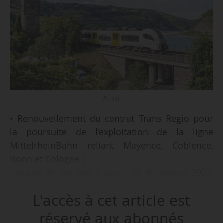
© D.R.
• Renouvellement du contrat Trans Regio pour
la poursuite de l’exploitation de la ligne
MittelrheinBahn reliant Mayence, Coblence,
Bonn et Cologne ;
• durée de dix ans à partir de décembre 2023,
option de trois ans supplémentaires ;
L'accès à cet article est
• 14 millions de voyageurs annuels et
3,2 millions de trains-kilomètres ;
réservé aux abonnés