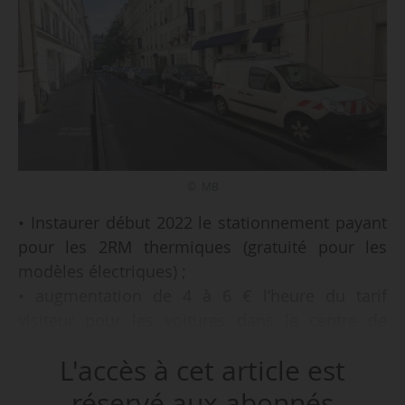
© MB
• Instaurer début 2022 le stationnement payant
pour les 2RM thermiques (gratuité pour les
modèles électriques) ;
• augmentation de 4 à 6 € l’heure du tarif
visiteur pour les voitures dans le centre de
Paris, et de 2,4 à 4 € l’heure dans les autres
L'accès à cet article est
arrondissements ;
• parmi les 65 000 places de stationnement
réservé aux abonnés