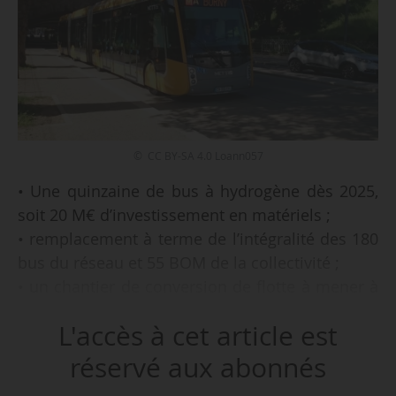
© CC BY-SA 4.0 Loann057
• Une quinzaine de bus à hydrogène dès 2025,
soit 20 M€ d’investissement en matériels ;
• remplacement à terme de l’intégralité des 180
bus du réseau et 55 BOM de la collectivité ;
• un chantier de conversion de flotte à mener à
l’approche du renouvellement fin 2023 de la
L'accès à cet article est
DSP d’exploitation (attribuée depuis 2012 à
Keolis) ;
réservé aux abonnés