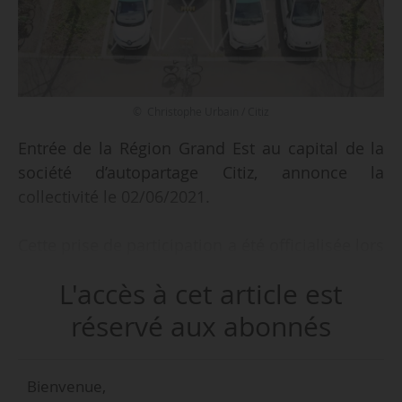
© Christophe Urbain / Citiz
Entrée de la Région Grand Est au capital de la
société d’autopartage Citiz, annonce la
collectivité le 02/06/2021.
Cette prise de participation a été officialisée lors
de l’assemblée générale de la coopérative le
L'accès à cet article est
01/06/2021. La Région entre au capital de Citiz
Grand Est (ou société d’autopartage
réservé aux abonnés
strasbourgeoise Auto’trement) à hauteur de
155 000 €.
Bienvenue,