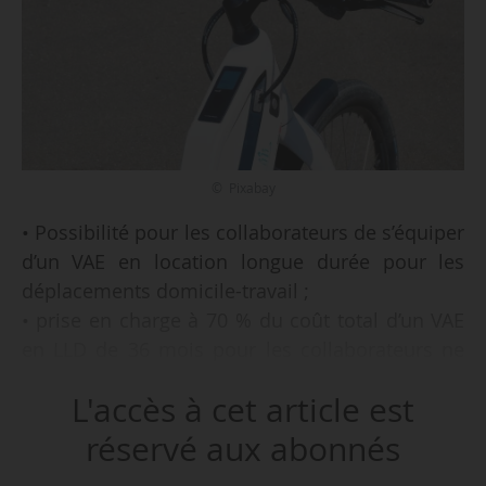
© Pixabay
• Possibilité pour les collaborateurs de s’équiper
d’un VAE en location longue durée pour les
déplacements domicile-travail ;
• prise en charge à 70 % du coût total d’un VAE
en LLD de 36 mois pour les collaborateurs ne
bénéficiant pas ou renonçant au
L'accès à cet article est
remboursement d’un abonnement de transport
en commun ;
réservé aux abonnés
• trois typologies de vélo à assistance