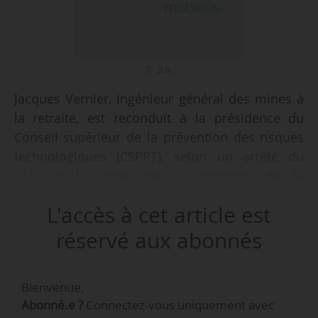
© D.R.
Jacques Vernier, ingénieur général des mines à
la retraite, est reconduit à la présidence du
Conseil supérieur de la prévention des risques
technologiques (CSPRT), selon un arrêté du
31/05/2021, signé par la ministre de la
Transition écologique, publié au JO du
L'accès à cet article est
02/06/2021.
réservé aux abonnés
Jean-Pierre Boivin, avocat, est nommé vice-
président et Rossella Pintus, secrétaire générale
Bienvenue,
du CSPRT.
Abonné.e ?
Connectez-vous uniquement avec