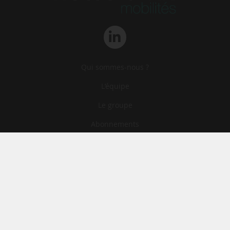
Qui sommes-nous ?
L‘équipe
Le groupe
Abonnements
Contact
Archives
CGA
Mentions légales
Confidentialité