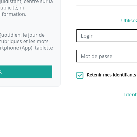
idistant, centré sur la
ublicité, ni
i formation.
Utilise
uotidien, le jour de
rubriques et les mots
artphone (App), tablette
R
Retenir mes identifiants
Ident