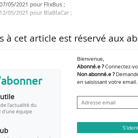
 07/05/2021 pour FlixBus ;
u 12/05/2021 pour BlaBlaCar ;
xBus et BlaBlaCar suite à la levée des restricti
s à cet article est réservé aux 
déplacements longue distance, le 29/04/2021.
 réservations à partir du 29/04/2021.
Bienvenue,
00 % des réservations depuis le 19/04/2021.
Abonné.e ?
Connectez-vou
treprise enregistre une augmentation de 70 % des tra
Non abonné.e ?
Demandez
s'abonner
ort aux semaines précédentes.
en saisissant votre email.
utile
our FlixBus en France
de l’actualité du
il d’une équipe
S'iden
pub