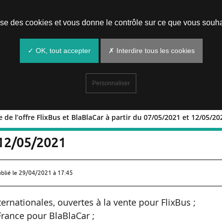
Prendre un rendez-vous
lise des cookies et vous donne le contrôle sur ce que vous souha
✓ OK, tout accepter
✗ Interdire tous les cookies
Personnaliser
 de l’offre FlixBus et BlaBlaCar à partir du 07/05/2021 et 12/05/20
semble de l’offre FlixBus et BlaBlaCar
 12/05/2021
ublié le
29/04/2021 à 17:45
ternationales, ouvertes à la vente pour FlixBus ;
France pour BlaBlaCar ;