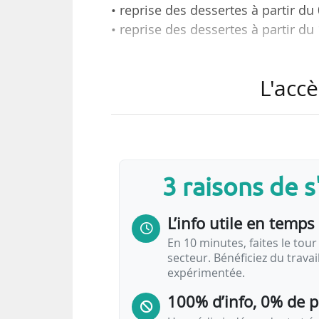
• reprise des dessertes à partir du
• reprise des dessertes à partir d
telles sont les annonces de Fli
L'accè
gouvernementales concernant les 
FlixBus et BlaBlaCar rouvrent leurs
FlixBus a observé une hausse de 2
En ce qui concerne BlaBlaCar, l’en
3 raisons de 
proposés en covoiturage par rapp
L’info utile en temps 
Les trajets les plus réservés p
En 10 minutes, faites le tour 
secteur. Bénéficiez du trava
expérimentée.
Dans la…
100% d’info, 0% de 