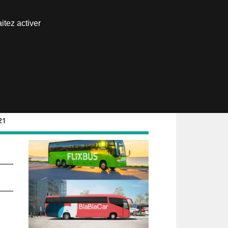
Nous joindre
itez activer
Espace abonné
21
 à