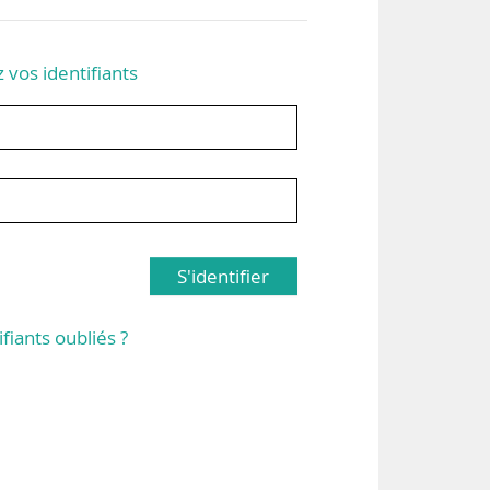
z vos identifiants
S'identifier
ifiants oubliés ?