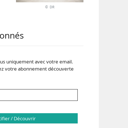
© DR
ons
abonnés
s uniquement avec votre email.
jets
 votre abonnement découverte
tifier / Découvrir