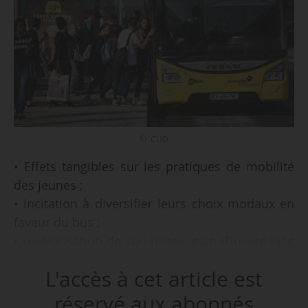
© CUD
• Effets tangibles sur les pratiques de mobilité
des jeunes ;
• incitation à diversifier leurs choix modaux en
faveur du bus ;
• revalorisation de son usage, gain d’image face
à l’automobile ;
L'accès à cet article est
• gommage des inégalités sociales ;
réservé aux abonnés