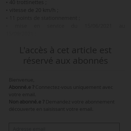
• 40 trottinettes ;
• vitesse de 20 km/h ;
• 11 points de stationnement ;
• mise en service du 15/06/2021 au
15/09/2021 ;
L'accès à cet article est
telles sont les caractéristiques du service
proposé à Val Thorens par la société franco-
réservé aux abonnés
européenne Dott, annonce la station d’altitude
le 27/04/2021.
Bienvenue,
Abonné.e ?
Connectez-vous uniquement avec
Cette mobilité douce est adaptée aux rues de la
votre email.
station, aux contraintes de saisonnalité et aux
Non abonné.e ?
Demandez votre abonnement
particularités du terrain (pentes, altitude, fort
découverte en saisissant votre email.
dénivelé) de cette station située à 2 300 m
d’altitude.