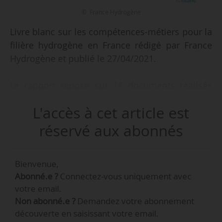
© France Hydrogène
Livre blanc sur les compétences-métiers pour la
filière hydrogène en France rédigé par France
Hydrogène et publié le 27/04/2021.
Le rapport repose sur 11 documents réalisés
par les principaux acteurs publics et privés de
L'accès à cet article est
l’hydrogène en France. 47 sociétés y ont été
interrogées et France Hydrogène en a sollicité
réservé aux abonnés
15 de plus pour finaliser cette analyse.
Bienvenue,
Abonné.e ?
Connectez-vous uniquement avec
votre email.
Non abonné.e ?
Demandez votre abonnement
découverte en saisissant votre email.