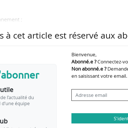
nnement ;
s à cet article est réservé aux 
ellement les plus demandées en France par les acte
n France Hydrogène, qui a présenté son livre blanc
Bienvenue,
iers de la filière hydrogène en France ce 27/04/20
Abonné.e ?
Connectez-vou
ttendues par le groupement professionnel d’ici 2030.
Non abonné.e ?
Demandez
s'abonner
en saisissant votre email.
ocle à la réalisation de ce document, 84 métiers ont
utile
7 sont aujourd’hui en tension. Les études interrogea
ls impliquées dans le secteur et France Hydrogène 
de l’actualité du
il d’une équipe
S'iden
pub