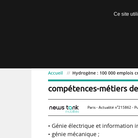
Découvrir sans engagement
Ce site uti
Menu
Accueil
Hydrogène : 100 000 emplois cré
Hydrogène : 100 000 empl
compétences-métiers de l
Paris - Actualité n°215862 - P
• Génie électrique et information in
• génie mécanique ;