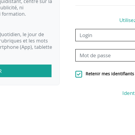
idistant, centré sur la
ublicité, ni
i formation.
Utilise
uotidien, le jour de
rubriques et les mots
artphone (App), tablette
R
Retenir mes identifiants
Ident