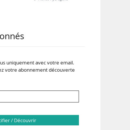
abonnés
urs
 du
21.
s uniquement avec votre email.
 votre abonnement découverte
 été
ient
en a
tifier / Découvrir