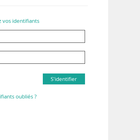
z vos identifiants
S'identifier
ifiants oubliés ?