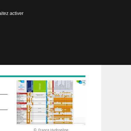
Nous joindre
itez activer
Espace abonné
© France Hydrogène