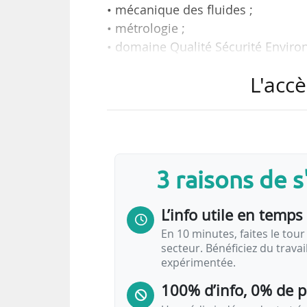
• mécanique des fluides ;
• métrologie ;
• domaine Qualité Sécurité Enviro
• maîtrise de l’anglais ;
L'accè
telles sont les compétences actu
industriels de l’hydrogène selo
référentiel des compétences-mét
100 000 créations d’emplois sont a
3 raisons de 
Selon les études ayant servi de s
L’info utile en temps 
identifiés pour ce secteur dont 1
un total de 47 sociétés industrie
En 10 minutes, faites le tour 
secteur. Bénéficiez du trava
contacté 15…
expérimentée.
100% d’info, 0% de 