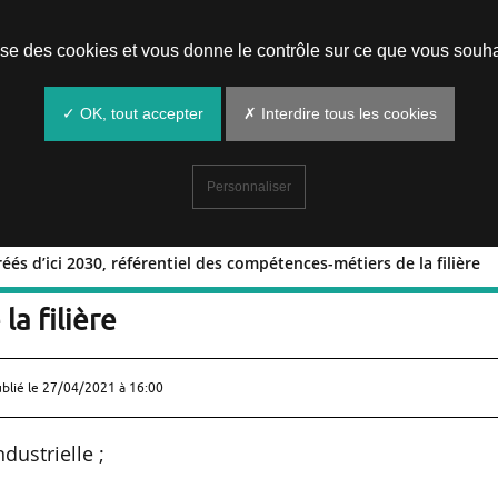
Prendre un rendez-vous
lise des cookies et vous donne le contrôle sur ce que vous souha
✓ OK, tout accepter
✗ Interdire tous les cookies
Personnaliser
és d’ici 2030, référentiel des compétences-métiers de la filière
ois créés d’ici 2030, référentiel des
a filière
ublié le
27/04/2021 à 16:00
dustrielle ;