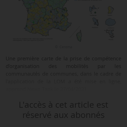
© Cerema
Une première carte de la prise de compétence
d’organisation des mobilités par les
communautés de communes, dans le cadre de
l’application de la LOM a été mise en ligne,
apprend News Tank le 27/04/2021.
L'accès à cet article est
Réalisée en collaboration avec le Cerema, la
carte donne un aperçu de la constitution en
réservé aux abonnés
cours des AOM par les communautés de