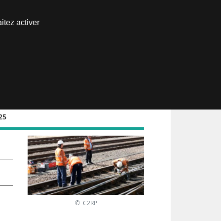
Nous joindre
itez activer
Espace abonné
25
© C2RP