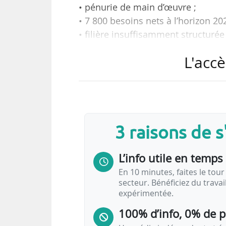
• pénurie de main d’œuvre ;
• 7 800 besoins nets à l’horizon 20
• filière insuffisamment structurée 
L'accè
tels sont les points forts et fai
soulignés par une étude publiée e
l’emploi, du travail et des solidar
Initié dans le cadre du Comité ré
3 raisons de 
direction prospective l’agence n
(Afpa), ce diagnostic permet d’o
L’info utile en temps 
cette…
En 10 minutes, faites le tour 
secteur. Bénéficiez du trava
expérimentée.
100% d’info, 0% de 