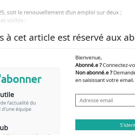
25, soit le renouvellement d’un emploi sur deux ;
et visible ;
s à cet article est réservé aux 
bles de la filière ferroviaire dans les Hauts-de-Fr
n mars 2021 par sa direction régionale de l’économie
ités (DREETS), apprend News Tank le 23/04/2021.
Bienvenue,
Abonné.e ?
Connectez-vou
gional de la filière ferroviaire (CRFF) et commandé 
Non abonné.e ?
Demandez
s'abonner
ationale pour la formation professionnelle des adu
en saisissant votre email.
bjectiver les besoins emplois-compétences-formation
utile
de l’actualité du
il d’une équipe
S'iden
pub