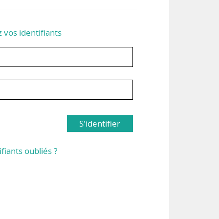
z vos identifiants
S'identifier
ifiants oubliés ?