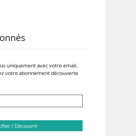
abonnés
ance
, de
s uniquement avec votre email.
à la
 votre abonnement découverte
lte
 de
tifier / Découvrir