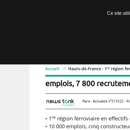
Découvrir sans engagement
Ce site uti
Menu
re
Accueil
Hauts-de-France : 1
région fer
re
Hauts-de-France : 1
rég
emplois, 7 800 recruteme
Paris - Actualité n°215522 - P
re
• 1
région ferroviaire en effectifs
• 10 000 emplois, cinq constructe