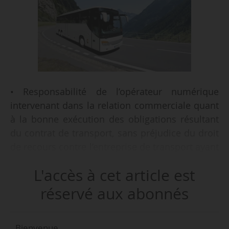
• Responsabilité de l’opérateur numérique
intervenant dans la relation commerciale quant
à la bonne exécution des obligations résultant
du contrat de transport, sans préjudice du droit
de recours contre l’entreprise de transport ayant
réalisé la prestation de transport ;
L'accès à cet article est
• obligation, pour les opérateurs de plateforme,
de vérifier que les acteurs proposant un service
réservé aux abonnés
de transport auxquels ils font appel respectent
les règles d’accès à la profession et qu’ils
Bienvenue,