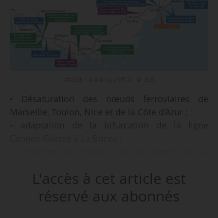
phases 1 à 4 de la LNPCA - © D.R.
• Désaturation des nœuds ferroviaires de
Marseille, Toulon, Nice et de la Côte d’Azur ;
• adaptation de la bifurcation de la ligne
Cannes-Grasse à La Bocca ;
• insertion de l’entrée est du tunnel de La
Parette ;
L'accès à cet article est
e
• insertion de la 4
voie entre La Blancarde et La
Penne-sur-Huveaune ;
réservé aux abonnés
• établissement du réseau routier suite à la
suppression du passage à niveau dans le