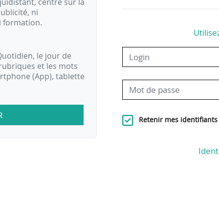
idistant, centré sur la
ublicité, ni
i formation.
Utilise
uotidien, le jour de
rubriques et les mots
artphone (App), tablette
R
Retenir mes identifiants
Ident