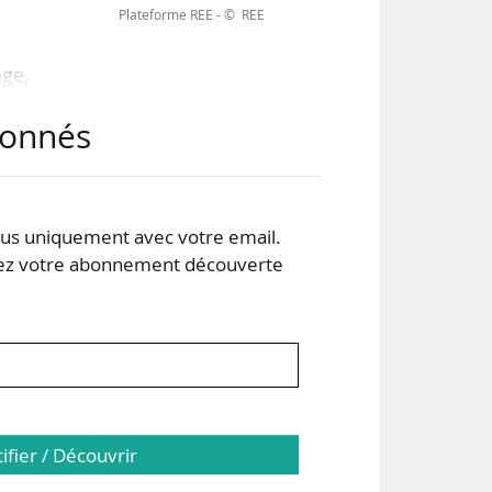
Plateforme REE - © REE
ge,
à la
abonnés
ite
lle
s uniquement avec votre email.
t et
 votre abonnement découverte
s de
tifier / Découvrir