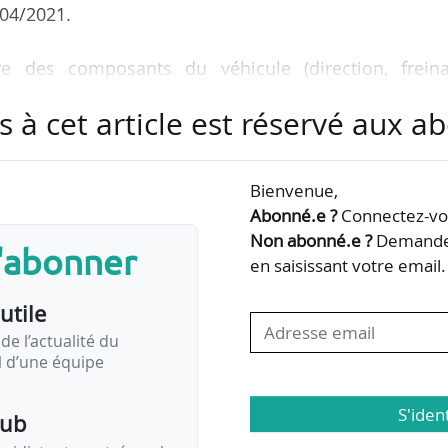
/04/2021.
re des composants du véhicule (direction, freina
ôle) dans le passage de roue. Elle est agnostique 
s à cet article est réservé aux 
 à la source d’énergie utilisée et au mode de condu
Bienvenue,
par Navya, le système autonome de niveau 4 nouve
Abonné.e ?
Connectez-vou
es concurrentiels clés en matière de qualité, de coû
Non abonné.e ?
Demandez
s'abonner
sécurité seront mis en œuvre sur la base d’exigence
en saisissant votre email.
ent aux normes ISO…
utile
de l’actualité du
il d’une équipe
S'iden
pub