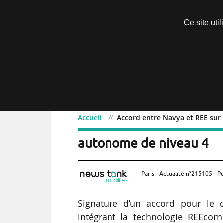
Découvrir sans engagement
Ce site uti
Menu
Accueil
Accord entre Navya et REE su
Accord entre Navya et R
autonome de niveau 4
Paris - Actualité n°215105 - P
Signature d’un accord pour le
intégrant la technologie REEcor