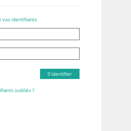
z vos identifiants
S'identifier
ifiants oubliés ?