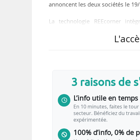
annoncent les deux sociétés le 19
La technologie REEcorner intèg
suspension, transmission et contr
L'accè
taille et au design du véhicule,
(humain ou autonome).
« Développé par REE et piloté 
génération présentera des avantag
3 raisons de 
de performance. Les principes de 
sécurité très élevées, conformém
L’info utile en temps 
En 10 minutes, faites le tour 
secteur. Bénéficiez du trava
expérimentée.
100% d’info, 0% de 