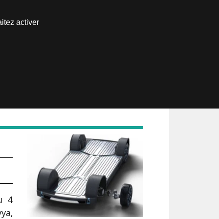
Nous joindre
itez activer
Espace abonné
e
u 4
ya,