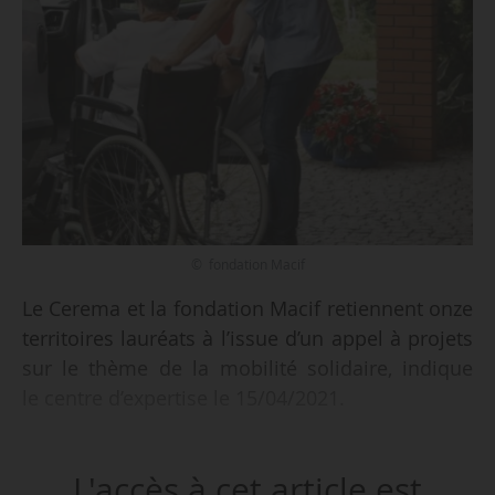
© fondation Macif
Le Cerema et la fondation Macif retiennent onze
territoires lauréats à l’issue d’un appel à projets
sur le thème de la mobilité solidaire, indique
le centre d’expertise le 15/04/2021.
Lancé à l’automne 2020 et ouvert jusqu’au
L'accès à cet article est
20/12/2020, près de 120 candidats y ont