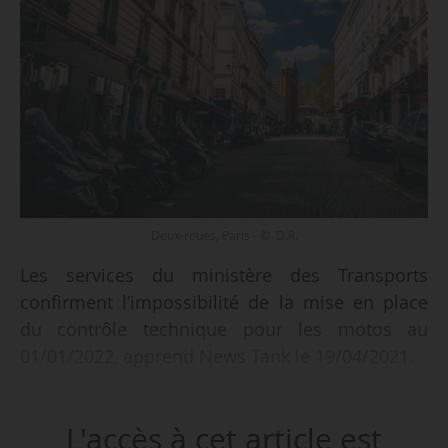
Deux-roues, Paris - © D.R.
Les services du ministère des Transports
confirment l’impossibilité de la mise en place
du contrôle technique pour les motos au
01/01/2022, apprend News Tank le 19/04/2021.
La création d’un contrôle visuel de sécurité et
L'accès à cet article est
d’un contrôle de bruit et de pollution est