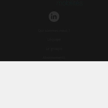
Qui sommes-nous ?
L‘équipe
Le groupe
Abonnements
Contact
Archives
CGA
Mentions légales
Confidentialité