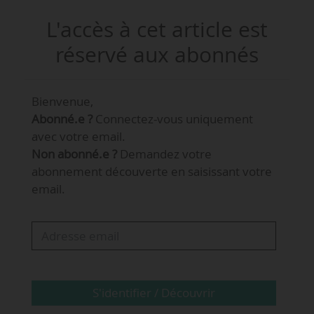
canadienne d’ingénierie aérospatiale le
L'accès à cet article est
14/04/2021.
réservé aux abonnés
Réalisée par la société d’analyse de marché
Pure Profile, cette étude indique que 17 % du
Bienvenue,
panel de professionnels du capital-
Abonné.e ?
Connectez-vous uniquement
investissement et du capital-risque
avec votre email.
interrogés estiment qu’il y aura d’ici là plus de
Non abonné.e ?
Demandez votre
200 000 taxis aériens en service.
abonnement découverte en saisissant votre
email.
Les résultats révèlent aussi que dans trente ans,
36 % de ces professionnels ont déclaré
s’attendre à ce que le marché de la mobilité
aérienne urbaine génère des revenus d’environ
90 Md$ par an. 46 % estiment qu’ils seront plus
S'identifier / Découvrir
élevés que cela.