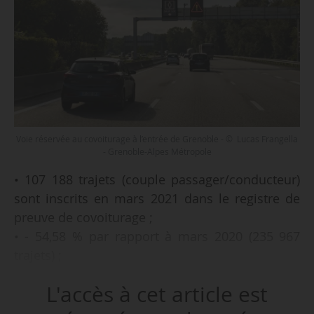
Voie réservée au covoiturage à l’entrée de Grenoble - © Lucas Frangella
- Grenoble-Alpes Métropole
• 107 188 trajets (couple passager/conducteur)
sont inscrits en mars 2021 dans le registre de
preuve de covoiturage ;
• - 54,58 % par rapport à mars 2020 (235 967
trajets) ;
• 2,31 personnes par véhicule en mars 2021
L'accès à cet article est
comme en mars 2020 ;