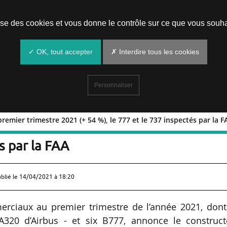
Prendre un rendez-vous
lise des cookies et vous donne le contrôle sur ce que vous souha
✓ OK, tout accepter
✗ Interdire tous les cookies
Personnaliser
premier trimestre 2021 (+ 54 %), le 777 et le 737 inspectés par la F
rés au premier trimestre 2021 (+ 54 %)
s par la FAA
ublié le
14/04/2021 à 18:20
erciaux au premier trimestre de l’année 2021, dont
A320 d’Airbus - et six B777, annonce le construct