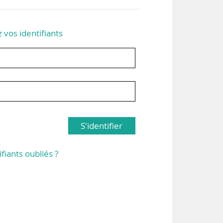
z vos identifiants
S'identifier
ifiants oubliés ?