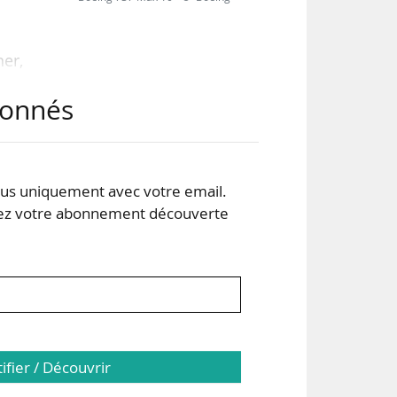
ner,
vol
abonnés
 en
 le
s uniquement avec votre email.
 FAA
 votre abonnement découverte
rer
tifier / Découvrir