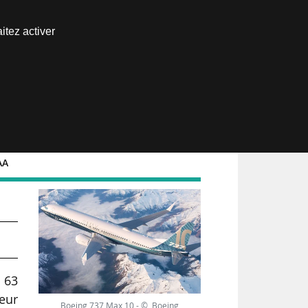
Nous joindre
itez activer
Espace abonné
AA
,
 63
eur
Boeing 737 Max 10 - © Boeing