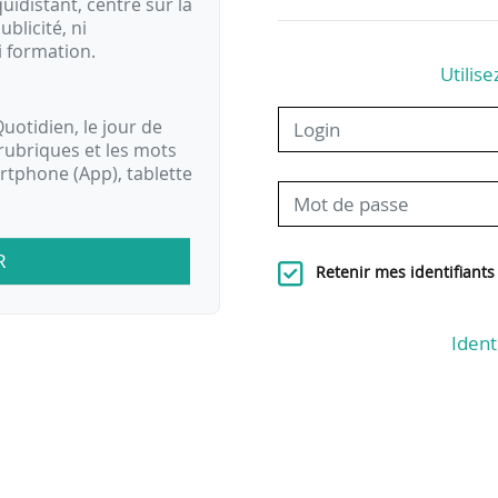
idistant, centré sur la
ublicité, ni
i formation.
Utilise
uotidien, le jour de
rubriques et les mots
artphone (App), tablette
R
Retenir mes identifiants
Ident