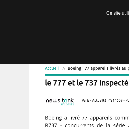
Découvrir sans engagement
Ce site uti
Menu
Accueil
Boeing : 77 appareils livrés au 
Boeing : 77 appareils liv
le 777 et le 737 inspecté
Paris - Actualité n°214609 - P
Boeing a livré 77 appareils comm
B737 - concurrents de la série 