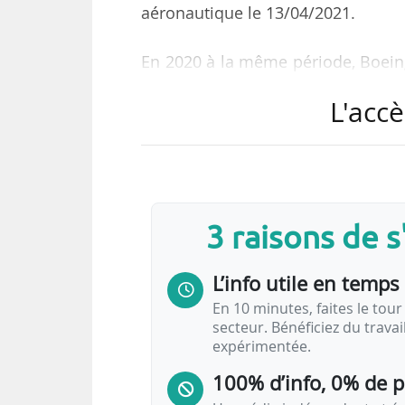
aéronautique le 13/04/2021.
En 2020 à la même période, Boeing 
5 B737 et 6 B777. À cette époque
L'accè
mondiale suite à deux accidents 
octobre 2018, et en Ethiopie, en m
Ré-autorisé en vol par l’agence
18/11/2020, le Boeing 737 Max est
3 raisons de 
qu’il avait été recommandé au
temporairement du service afin d
L’info utile en temps 
En 10 minutes, faites le tour 
secteur. Bénéficiez du trava
expérimentée.
100% d’info, 0% de 