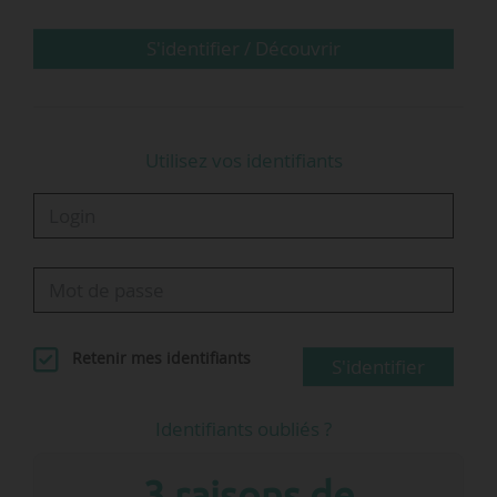
accueillantes pour les personnes de tous âges
et capacités », déclare Beth Osborne, directrice
S'identifier / Découvrir
de cette coalition.
…
Utilisez vos identifiants
Retenir mes identifiants
S'identifier
Identifiants oubliés ?
3 raisons de