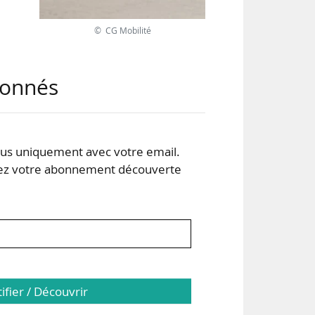
© CG Mobilité
uen
abonnés
pole
à la
s uniquement avec votre email.
ques
 votre abonnement découverte
E.
tifier / Découvrir