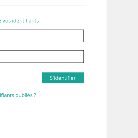
z vos identifiants
S'identifier
ifiants oubliés ?