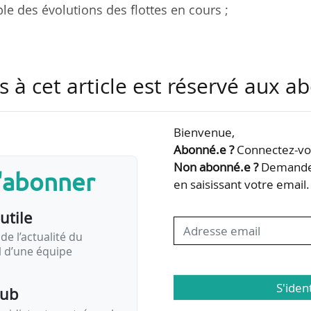
ble des évolutions des flottes en cours ;
ion, jusqu’au 06/05/2021, publiée par Métropole Ro
s à cet article est réservé aux 
21.
d l’intégralité de la flotte de véhicules de la Métro
Bienvenue,
lacements effectués par les véhicules appartenant 
Abonné.e ?
Connectez-vou
éhicules utilitaires, poids lourds, véhicules spécifi
Non abonné.e ?
Demandez
s'abonner
ons-grues et bus), deux-roues motorisés, vélos et VA
en saisissant votre email.
utile
ltation pour le conseil et l’accompagnement…
de l’actualité du
il d’une équipe
S'iden
pub