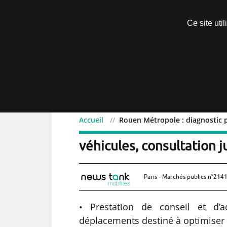
Découvrir sans engagement
Ce site uti
Menu
Accueil
Rouen Métropole : diagnostic p
Rouen Métropole : diagno
véhicules, consultation 
Paris - Marchés publics n°2141
• Prestation de conseil et d
déplacements destiné à optimiser e