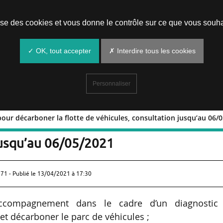
Prendre un rendez-vous
lise des cookies et vous donne le contrôle sur ce que vous souha
✓ OK, tout accepter
✗ Interdire tous les cookies
Personnaliser
our décarboner la flotte de véhicules, consultation jusqu’au 06/
stic pour décarboner la flotte de
jusqu’au 06/05/2021
71 - Publié le
13/04/2021 à 17:30
’accompagnement dans le cadre d’un diagnostic
t décarboner le parc de véhicules ;