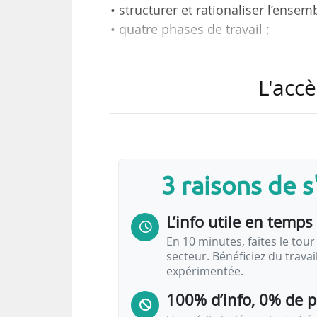
• structurer et rationaliser l’ensem
• quatre phases de travail ;
tel est l’objet de la consultat
L'accè
Normandie au BOAMP le 07/04/20
Le périmètre du diagnostic compren
Rouen Normandie, sur tous les dép
collectivité : véhicules légers, v
3 raisons de 
(bennes à ordures ménagères, cami
L’info utile en temps 
Clôture de la consu
En 10 minutes, faites le tour 
secteur. Bénéficiez du trava
expérimentée.
100% d’info, 0% de 