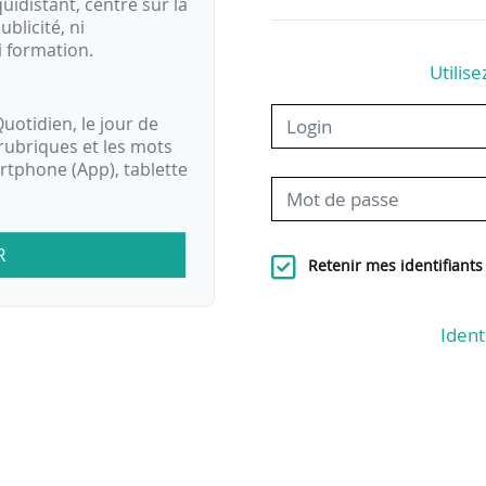
idistant, centré sur la
ublicité, ni
i formation.
Utilise
uotidien, le jour de
rubriques et les mots
artphone (App), tablette
R
Retenir mes identifiants
Ident