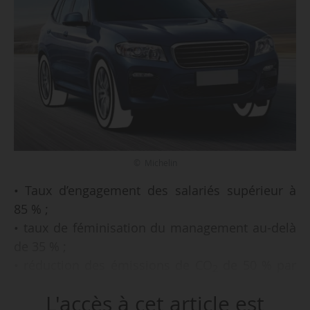
© Michelin
• Taux d’engagement des salariés supérieur à
85 % ;
• taux de féminisation du management au-delà
de 35 % ;
• réduction des émissions de CO
de 50 % par
2
rapport à 2010 ;
L'accès à cet article est
• taux de matériaux durables présents dans les