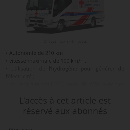
Clinique mobile - © Toyota
• Autonomie de 210 km ;
• vitesse maximale de 100 km/h ;
• utilisation de l’hydrogène pour générer de
l’électricité ;
• courant alternatif (100 volts, 90 kWh) avec des
prises à l’intérieur et à l’extérieur du véhicule ;
L'accès à cet article est
telles sont les caractéristiques de la « clinique
réservé aux abonnés
mobile » aménagée dans un véhicule à
hydrogène par Toyota Motor Corporation et la