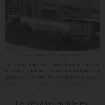
Aéroport de Nice - © CC BY 2.0 - Elliott Brown
La production de biocarburants aériens
destinés à alimenter les aéroports français est
lancée sur les sites de La Mède (Bouches-du-
Rhône) et d’Oudalle (Seine-Maritime) en
avril 2021, indique le groupe Total le
08/04/2021. Ils seront produits à partir d’huiles
L'accès à cet article est
de cuisson usagées.