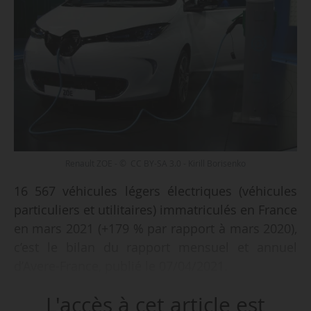
Renault ZOE - © CC BY-SA 3.0 - Kirill Borisenko
16 567 véhicules légers électriques (véhicules
particuliers et utilitaires) immatriculés en France
en mars 2021 (+179 % par rapport à mars 2020),
c’est le bilan du rapport mensuel et annuel
d’Avere-France, publié le 07/04/2021.
L'accès à cet article est
• 15 592 véhicules particuliers électriques