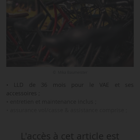
© Mika Baumeister
• LLD de 36 mois pour le VAE et ses
accessoires ;
• entretien et maintenance inclus ;
• assurance vol/casse & assistance comprise ;
telle est l’offre ALD bike, proposée par l’alliance
L'accès à cet article est
d’ALD Automotive et la start-up Azfalte pour