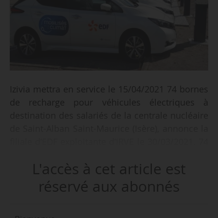
Izivia mettra en service le 15/04/2021 74 bornes
de recharge pour véhicules électriques à
destination des salariés de la centrale nucléaire
de Saint-Alban Saint-Maurice (Isère), annonce la
filiale d’EDF exploitante d’IRVE le 30/03/2021. 74
autres places pré-équipées de bornes seront
L'accès à cet article est
progressivement ouvertes en fonction de
l’augmentation du parc de VE.
réservé aux abonnés
L’ensemble s’ajoute aux 8 bornes déjà installées