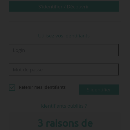
dans des contextes aussi variés que les lignes
S'identifier / Découvrir
interurbaines et scolaires du département du
Nord…
Utilisez vos identifiants
Retenir mes identifiants
S'identifier
Identifiants oubliés ?
3 raisons de