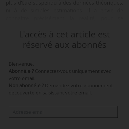
plus d’être suspendu à des données théoriques,
ni à de simples estimations. Il a envie de
connaître précisément la réalité, pour se
rassurer en cas d’attente, mais aussi pour faire
L'accès à cet article est
des choix de mobilité pertinents »,
déclare à News Tank Olivier Deschaseaux, co-
réservé aux abonnés
fondateur et CMO de Zenbus, le 12/04/2021.
Bienvenue,
Spécialiste de la géolocalisation,
Abonné.e ?
Connectez-vous uniquement avec
Zenbus propose une solution SAEIV via un
votre email.
système embarqué très léger (smartphone,
Non abonné.e ?
Demandez votre abonnement
boîtier ou récupération de données d’un
découverte en saisissant votre email.
système déjà embarqué).
« L’appli Zenbus est utilisée dans plus 190
réseaux de TC sur des réseaux urbains,
interurbains, scolaires ou même saisonniers,