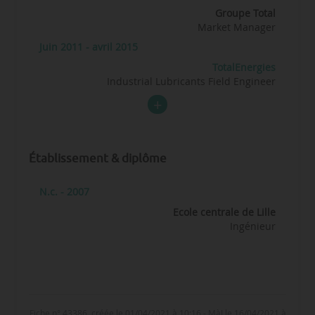
Groupe Total
Market Manager
Juin 2011 - avril 2015
TotalEnergies
Industrial Lubricants Field Engineer
Établissement & diplôme
N.c. - 2007
Ecole centrale de Lille
Ingénieur
Fiche n° 43386, créée le 01/04/2021 à 10:16 - MàJ le 16/04/2021 à