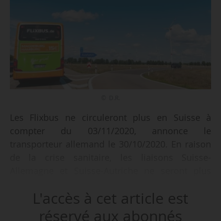
© D.R.
Les Flixbus ne circuleront plus en Suisse à
compter du 03/11/2020, annonce le
transporteur allemand le 30/10/2020. En raison
de la crise sanitaire, les liaisons Suisse-
Allemagne et Suisse-Autriche ne seront plus
assurées.
L'accès à cet article est
Cette décision intervient pour endiguer
réservé aux abonnés