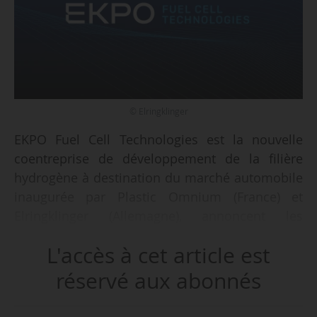
© Elringklinger
EKPO Fuel Cell Technologies est la nouvelle
coentreprise de développement de la filière
hydrogène à destination du marché automobile
inaugurée par Plastic Omnium (France) et
Elringklinger (Allemagne), annoncent les
équipementiers le 29/10/2020.
L'accès à cet article est
Cette structure, détenue à 60 % par ElringKlinger
réservé aux abonnés
et 40 % par Plastic Omnium, compte sur
l’investissement conjoint de la France (7 Md€) et