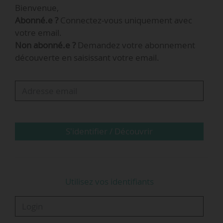
Bienvenue,
de l’Allemagne (9 Md€) dans la filière
Abonné.e ?
Connectez-vous uniquement avec
hydrogène.
votre email.
Non abonné.e ?
Demandez votre abonnement
Objectif à horizon 2030
découverte en saisissant votre email.
10 à 15 % d’occupation du marché des piles à
combustible ;
Entre 700 millions et 1 milliard d’euros de chiffre
d’affaires prévisionnel ;
Apport des forces productives de
Plastic Omnium
…
S'identifier / Découvrir
Utilisez vos identifiants