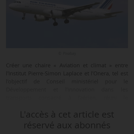
© Pixabay
Créer une chaire « Aviation et climat » entre
l’Institut Pierre-Simon Laplace et l’Onera, tel est
l’objectif de Conseil ministériel pour le
Développement et l’innovation dans les
transports consacré à l’aérien, réuni le
28/10/2020 à l’initiative de Jean-Baptiste
L'accès à cet article est
Djebbari, ministre délégué aux Transports.
réservé aux abonnés
Le Conseil ministériel a rassemblé les