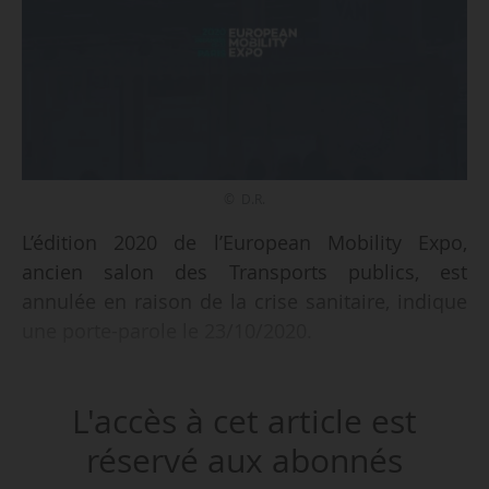
© D.R.
L’édition 2020 de l’European Mobility Expo,
ancien salon des Transports publics, est
annulée en raison de la crise sanitaire, indique
une porte-parole le 23/10/2020.
L’événement, initialement prévu du 23 au
L'accès à cet article est
25/06/2020, avait déjà été reporté et devait avoir
lieu du 15 au 17/12/2020.
réservé aux abonnés