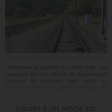
Ligne de Bourg-en-Bresse - Bellegarde - © CC BY-SA 4.0 - Chabe01
• Déterminer la condition du « faible trafic » en
s’appuyant sur des critères de fréquentation
constatée ou prévisible, pour pallier au
« contenu variable et à la portée incertaine » du
critère de « faible trafic » ;
• réserver aux gares durablement mono-
L'accès à cet article est
transporteurs la possibilité de faire l’objet d’un