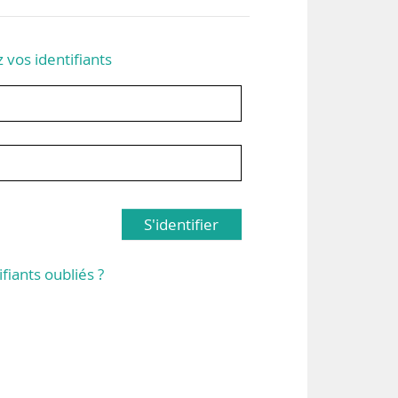
z vos identifiants
S'identifier
ifiants oubliés ?