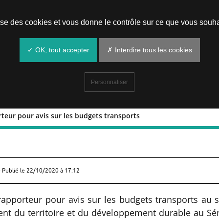
Prendre un rendez-vous
lise des cookies et vous donne le contrôle sur ce que vous souha
✓ OK, tout accepter
✗ Interdire tous les cookies
Personnaliser
rteur pour avis sur les budgets transports
 rapporteur pour avis sur les budgets
 Publié le
22/10/2020 à 17:12
apporteur pour avis sur les budgets transports au 
t du territoire et du développement durable au Sén