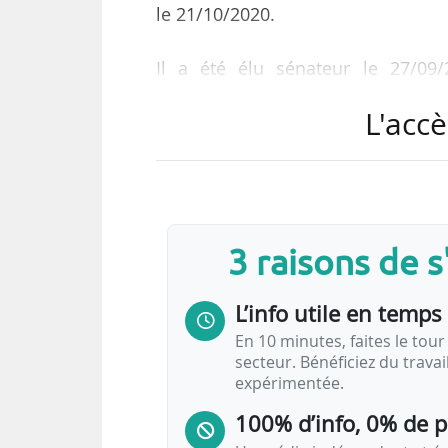
le 21/10/2020.
Il a été élu sénateur le 27/09
circonscription des Alpes-Maritime
L'accè
Philippe Tabarot est également vic
aux déplacements à la Région Prov
50 rapporteurs budgétaires sont 
3 raisons de 
rapporteurs pour avis pour la c
du PLF 2021, annonce la chambre 
L’info utile en temps 
La deuxième partie du PLF 2021 s
En 10 minutes, faites le tour 
secteur. Bénéficiez du trava
nationale du 21 au…
expérimentée.
100% d’info, 0% de 