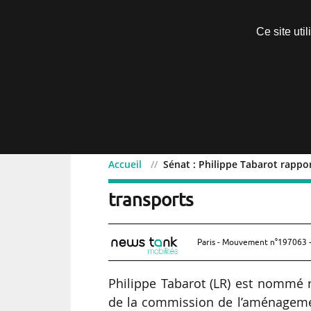
Découvrir sans engagement
Ce site uti
Menu
Accueil
Sénat : Philippe Tabarot rappo
Sénat : Philippe Tabarot
transports
Paris - Mouvement n°197063 -
Philippe Tabarot (LR) est nommé r
de la commission de l’aménagemen