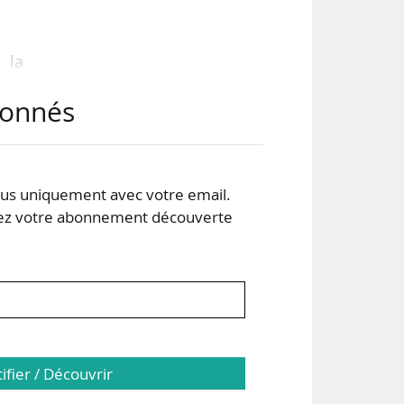
 la
abonnés
é et
s uniquement avec votre email.
 13
 votre abonnement découverte
men
lée
tifier / Découvrir