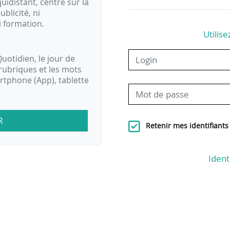
idistant, centré sur la
ublicité, ni
i formation.
Utilise
uotidien, le jour de
rubriques et les mots
artphone (App), tablette
R
Retenir mes identifiants
Ident