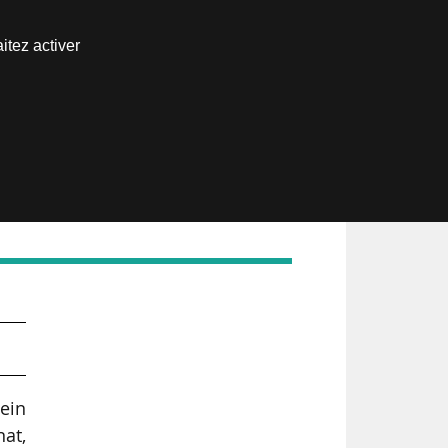
Nous joindre
itez activer
Espace abonné
sein
at,