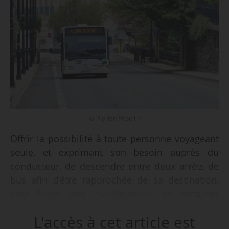
© Florian Pépellin
Offrir la possibilité à toute personne voyageant
seule, et exprimant son besoin auprès du
conducteur, de descendre entre deux arrêts de
bus afin d’être rapprochée de sa destination,
c’est l’objet des modifications de certaines
dispositions du code des transports en matière
L'accès à cet article est
de sûreté publiées au JO du 21/10/2020. Elles