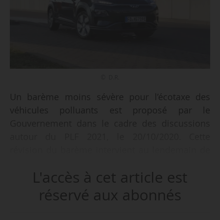
© D.R.
Un barème moins sévère pour l’écotaxe des
véhicules polluants est proposé par le
Gouvernement dans le cadre des discussions
autour du PLF 2021, le 20/10/2020. Cette
révision du barème intervient au lendemain de
l’annonce d’une taxe au poids, en vigueur dès
L'accès à cet article est
2021, qui visera dans un premier temps les
modèles de plus de 1 800 kg.
réservé aux abonnés
L’objectif est de « lisser la hausse du malus CO
2