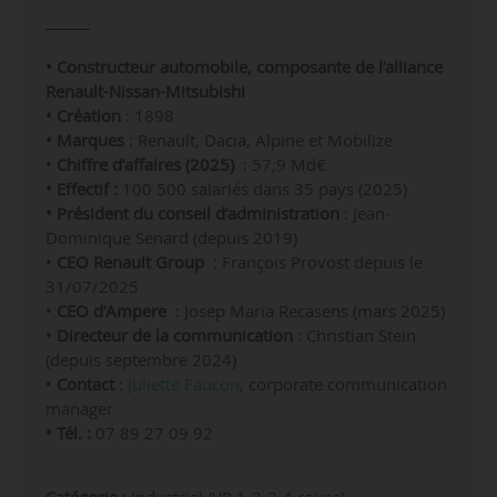
• Constructeur automobile, composante de l’alliance
Renault-Nissan-Mitsubishi
• Création
: 1898
• Marques
:
Renault, Dacia, Alpine et Mobilize
•
Chiffre d’affaires (2025)
: 57,9 Md€
• Effectif :
100 500 salariés dans 35 pays
(2025)
• Président du conseil d’administration
: Jean-
Dominique Senard (depuis 2019)
•
CEO Renault Group
: François Provost depuis le
31/07/2025
•
CEO d’Ampere
: Josep Maria Recasens (
mars 2025)
•
Directeur de la communication
: Christian Stein
(depuis septembre 2024)
•
Contact
:
Juliette Faucon
, corporate communication
manager
• Tél. :
07 89 27 09 92
Catégorie :
Industriel (VP 1-2-3-4 roues)