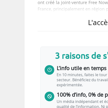
ont créé la joint-venture Free Now
France, principalement en région p
L'accè
En France, Free Now annonce comp
partenaires et 3 000 entreprises cl
passagers quotidiens et plus de 2
Free Now est l’une des joint-ve
3 raisons de 
plateforme européenne de mobili
L’info utile en temps 
En 10 minutes, faites le tour 
secteur. Bénéficiez du trava
expérimentée.
100% d’info, 0% de 
Un média indépendant et équ
qualité de l’information. Ni p