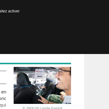
Nous joindre
itez activer
Espace abonné
 en
donc
qui
© FNFR10© Camille Froment