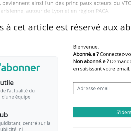
, deviennent ainsi l’un des principaux acteurs du VT
arisienne, autour de Lyon et en région PACA.
s à cet article est réservé aux 
ter trois millions d’utilisateurs, 30 000 conducte
ientes. Au total, elle revendique en Europe 26 million
50 000 conducteurs partenaires.
Bienvenue,
Abonné.e ?
Connectez-vou
ntures de Daimler AG et BMW, présente au sein de
Non abonné.e ?
Demandez
s'abonner
t…
en saisissant votre email.
utile
de l’actualité du
il d’une équipe
S'iden
pub
idistant, centré sur la
ublicité, ni