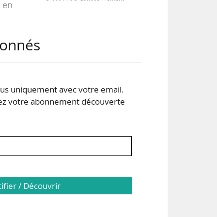
C en
abonnés
urs
s de
s uniquement avec votre email.
 la
 votre abonnement découverte
tifier / Découvrir