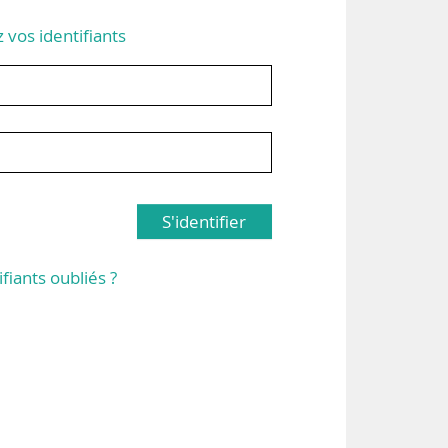
z vos identifiants
S'identifier
ifiants oubliés ?