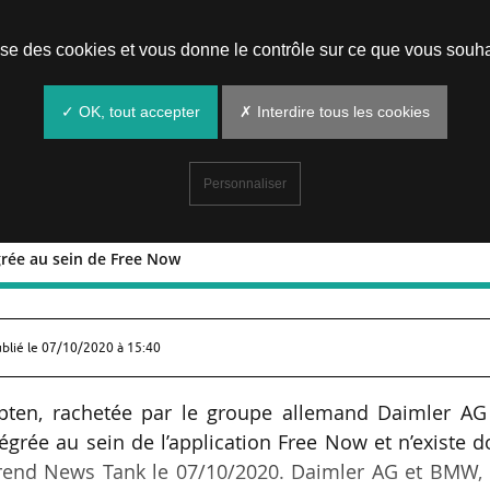
Prendre un rendez-vous
lise des cookies et vous donne le contrôle sur ce que vous souha
✓ OK, tout accepter
✗ Interdire tous les cookies
Personnaliser
égrée au sein de Free Now
en intégrée au sein de Free Now
ublié le
07/10/2020 à 15:40
Kapten, rachetée par le groupe allemand Daimler AG
grée au sein de l’application Free Now et n’existe 
prend News Tank le 07/10/2020. Daimler AG et BMW, 