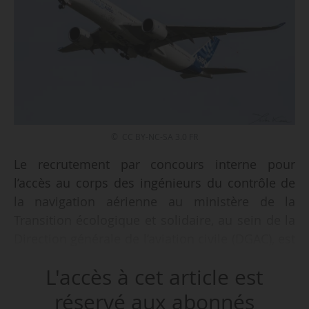
© CC BY-NC-SA 3.0 FR
Le recrutement par concours interne pour
l’accès au corps des ingénieurs du contrôle de
la navigation aérienne au ministère de la
Transition écologique et solidaire, au sein de la
Direction générale de l’aviation civile (DGAC), est
annoncé au JO le 16/10/2020. Le nombre de
L'accès à cet article est
places offertes et leur répartition seront fixés
ultérieurement par arrêté.
réservé aux abonnés