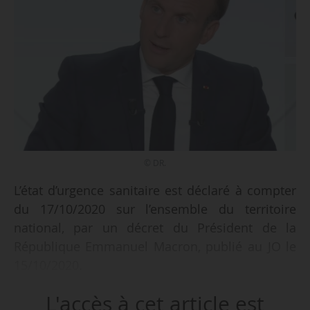
© DR.
L’état d’urgence sanitaire est déclaré à compter
du 17/10/2020 sur l’ensemble du territoire
national, par un décret du Président de la
République Emmanuel Macron, publié au JO le
15/10/2020.
L'accès à cet article est
Le décret est pris pour répondre à la