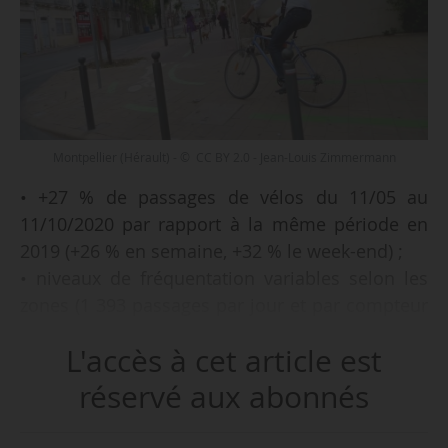
Montpellier (Hérault) - © CC BY 2.0 - Jean-Louis Zimmermann
• +27 % de passages de vélos du 11/05 au
11/10/2020 par rapport à la même période en
2019 (+26 % en semaine, +32 % le week-end) ;
• niveaux de fréquentation variables selon les
zones (1 393 passages par jour et par compteur
en moyenne en milieu urbain, 327 en
L'accès à cet article est
périurbain, 182 en zone rurale) ;
réservé aux abonnés
e
tels sont les chiffres du 10
bulletin de
fréquentation du vélo en période de