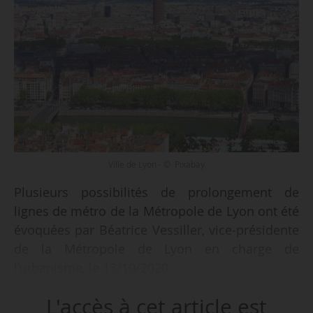
Ville de Lyon - © Pixabay
Plusieurs possibilités de prolongement de
lignes de métro de la Métropole de Lyon ont été
évoquées par Béatrice Vessiller, vice-présidente
de la Métropole de Lyon en charge de
l’urbanisme, le 13/10/2020.
L'accès à cet article est
Plusieurs études d’opportunités seront lancées