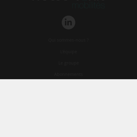
Qui sommes-nous ?
L‘équipe
Le groupe
Abonnements
Contact
Archives
CGA
Mentions légales
Confidentialité