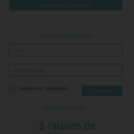
Thomas Peignard répond aux questions de
S'identifier / Découvrir
News Tank.
Lier les différents modes de transport…
Utilisez vos identifiants
Retenir mes identifiants
S'identifier
Identifiants oubliés ?
3 raisons de