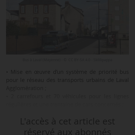
Bus à Laval (Mayenne) - © CC BY-SA 4.0 - Skililipappa
• Mise en œuvre d’un système de priorité bus
pour le réseau des transports urbains de Laval
Agglomération ;
• 2 carrefours et 70 véhicules pour les lignes
régulières et une trentaine de cars concernés ;
• marché de 4 ans ;
L'accès à cet article est
tel est l’objet de la consultation, jusqu’au
réservé aux abonnés