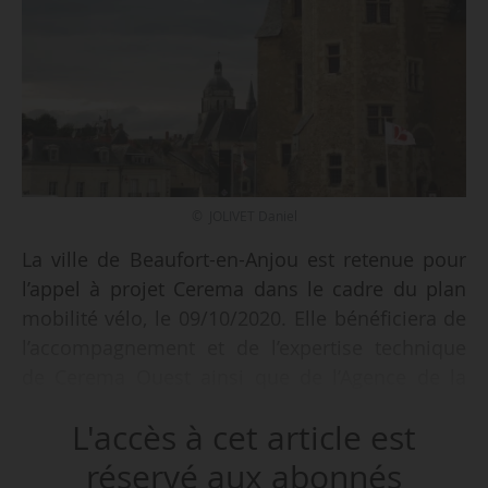
© JOLIVET Daniel
La ville de Beaufort-en-Anjou est retenue pour
l’appel à projet Cerema dans le cadre du plan
mobilité vélo, le 09/10/2020. Elle bénéficiera de
l’accompagnement et de l’expertise technique
de Cerema Ouest ainsi que de l’Agence de la
transition écologique (Ademe) Pays de la Loire
L'accès à cet article est
pour l’aider à améliorer les mobilités sur son
territoire.
réservé aux abonnés