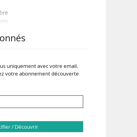
bre
ons
abonnés
ntre
lle
s uniquement avec votre email.
 votre abonnement découverte
son
tifier / Découvrir