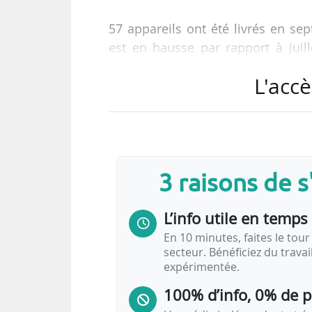
57 appareils ont été livrés en 
est en hausse par rapport à juil
respectives ont été comptabilisées
L'accè
Le constructeur atteint 300 comma
127 en 2019, mais seules 15 ont
commande n’a été comptabilisée 
3 raisons de 
Début octobre 2020, Airbus a i
nouvel appareil, la version jet d’af
L’info utile en temps 
En 10 minutes, faites le tour 
secteur. Bénéficiez du trava
expérimentée.
100% d’info, 0% de 