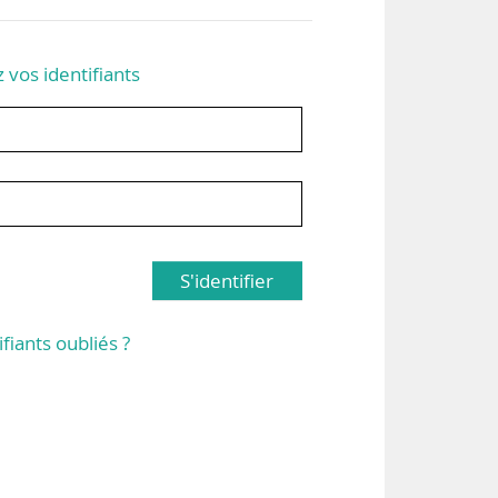
z vos identifiants
S'identifier
ifiants oubliés ?