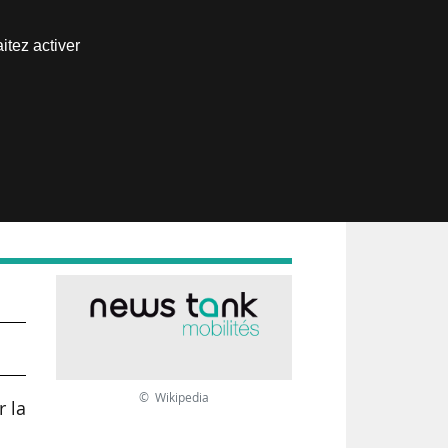
Nous joindre
itez activer
Espace abonné
© Wikipedia
r la