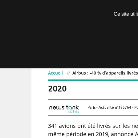
Découvrir sans engagement
Ce site uti
Menu
Accueil
Airbus : -40 % d’appareils livr
Airbus : -40 % d’appareil
2020
Paris - Actualité n°195764 - P
341 avions ont été livrés sur les 
même période en 2019, annonce Ai