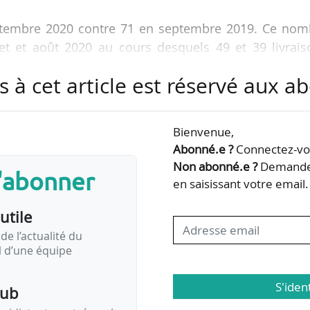
septembre 2020 contre 71 en septembre 2019. Ce nom
let et août 2020 au cours desquels 49 et 39 livrais
.
s à cet article est réservé aux 
ndes nettes sur les neuf premiers mois de 2020, co
 été enregistrées depuis avril 2020. Aucune nouve
Bienvenue,
en septembre 2020.
Abonné.e ?
Connectez-vou
Non abonné.e ?
Demandez
s'abonner
ndiqué avoir reçu six premières commandes pour 
en saisissant votre email.
faires de son A220, l’A220 ACJ (Airbus Corporate Jets).
utile
de l’actualité du
il d’une équipe
S'iden
pub